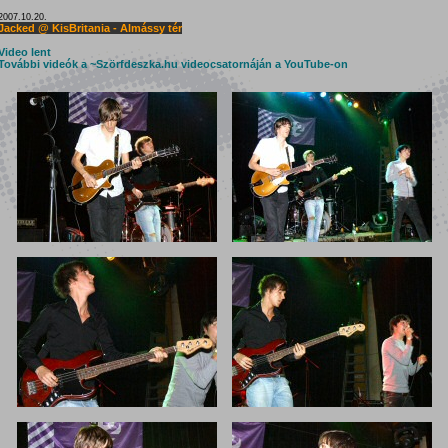
2007.10.20.
Jacked @ KisBritania - Almássy tér
Video lent
További videók a ~Szörfdeszka.hu videocsatornáján a YouTube-on