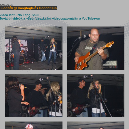
2008.10.04.
Ludditák @ Hangfoglalás Gödör Klub
Video lent - No Feng-Shui
További videók a ~Szörfdeszka.hu videocsatornáján a YouTube-on