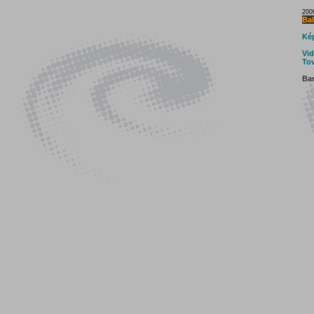
200
Ba
Kép
Vid
Tov
Bar