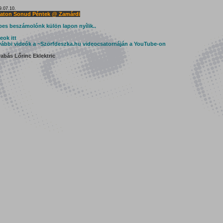
9.07.10.
laton Sonud Péntek @ Zamárdi
es beszámolónk külön lapon nyílik..
eok itt
ábbi videók a ~Szörfdeszka.hu videocsatornáján a YouTube-on
abás Lőrinc Eklektric