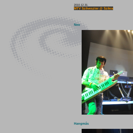
2010.12.31.
MTV Szilveszter @ Szikra
Neo
Hangmás