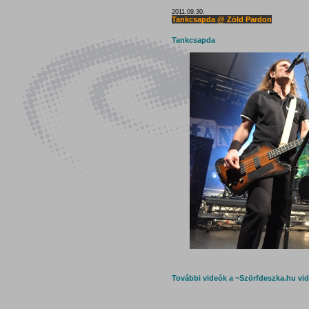
2011.09.30.
Tankcsapda @ Zöld Pardon
Tankcsapda
További videók a ~Szörfdeszka.hu vi