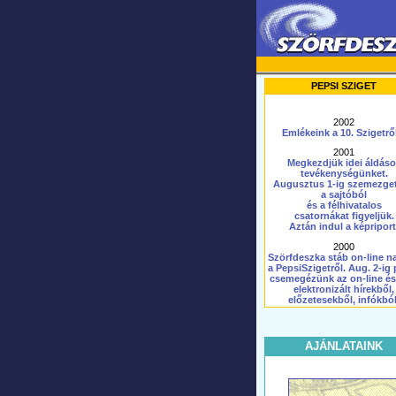
PEPSI SZIGET
2002
Emlékeink a 10. Szigetről
2001
Megkezdjük idei áldáso
tevékenységünket.
Augusztus 1-ig szemezge
a sajtóból
és a félhivatalos
csatornákat figyeljük.
Aztán indul a képriport
2000
Szörfdeszka stáb on-line n
a PepsiSzigetről. Aug. 2-ig
csemegézünk az on-line é
elektronizált hírekből,
előzetesekből, infókból
AJÁNLATAINK