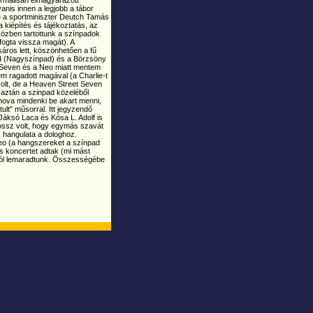
anis innen a legjobb a tábor
ze a sportminiszter Deutch Tamás
 kiépítés és tájékoztatás, az
iközben tartottunk a színpadok
fogta vissza magát). A
áros lett, köszönhetően a fű
ad (Nagyszínpad) és a Börzsöny
t Seven és a Neo miatt mentem
em ragadott magával (a Charlie-t
volt, de a Heaven Street Seven
, aztán a szinpad közeléből
hova mindenki be akart menni,
ult" műsorral. Itt jegyzendő
Jáksó Laca és Kósa L. Adolf is
rossz volt, hogy egymás szavát
 hangulata a dologhoz.
Neo (a hangszereket a színpad
es koncertet adtak (mi mást
-ról lemaradtunk. Összességébe