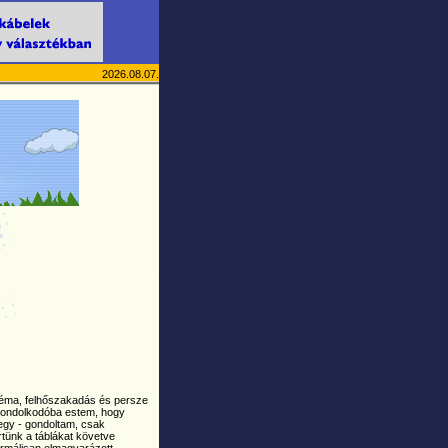
2026.08.07.
léma, felhőszakadás és persze
 gondolkodóba estem, hogy
degy - gondoltam, csak
tünk a táblákat követve
normálisan elmagyarázott