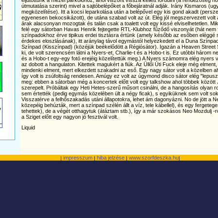
útmutatása szerint) mivel a sajtóbelépőket a főbejáratnál adják. Irány Kismaros (ugy
megközelítése). Itt a kocsi leparkolása után a belépővel egy kis gond akadt (pers
egyenesen bekocsikázott), de utána szabad volt az út. Elég jól megszervezett volt a
árak alacsonyan mozogtak és talán csak a toalett volt egy kissé elviselhetetlen. M
felé egy sátorban Havas Henrik fejtegette RTL-Klubhoz fűződő viszonyát (hát nem 
színpadokhoz érve tipikus erdei tisztásra értünk (amely később az esőben eléggé s
érdekes eloszlásának), itt aránylag távol egymástól helyezkedett el a Duna Színp
Színpad (Kisszínpad) (közéjük beékelődött a Régiósátor). Igazán a Heaven Stree
ki, de volt szerencsém látni a Nyers-et, Charlie-t és a Hobo-t is. Ez utóbbi három n
és a Hobo-t egy-egy fotó erejéig közelítettük meg.) A Nyers számomra elég nyers 
az dobott a hangulaton. Kitettek magukért a fiúk. Az Üllői Úti Fuck eleje még elment
mindenki elment, mert elkezdett szakadni az eső. Egy nagy sátor volt a közelben a
így volt is zsúfoltság rendesen. Amúgy ez volt az úgymond disco sátor elég "lepuszt
meg: ebben a sátorban még a koncertek előtt volt egy talkshow ahol többek között 
szerepelt. Próbáltak egy Heti Hetes-szerű műsort csinálni, de a hangosítás olyan 
sem értették (pedig egymás közelében ült a négy ficak), s egyiküknek sem volt sok
Visszatérve a felhőszakadás utáni állapotokra, lehet ám dagonyázni. No de jött a 
közepéig behúzták, mert a színpad szélén állt a víz, tele kábellel), és egy fergeteg
tehettek), de a végét otthagytuk (átáztam stb.), így a már szokásos Neo Mozdulj 
a Sziget előtt egy nagyon jó fesztivál volt.
Liquid
impresszum
hiba jelzése
www.szorfdeszka.hu
|
|
|
|