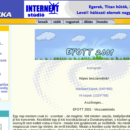
...
s
tünk
A program
!
Képes beszámolónk!
aplója
 pedig
Standard képek (640*480)
s nem
HI képek (1024*768)
.
A szőveges...
EFOTT 2001 - Visszatekintés
Egy nap mentem csak ki - szombat -, de megérte. Volt minden: utazás, belépőprob
jó kis koncertek. Kezdődött egy jó kis kocsikázással a Dunakanyarban, s közben
esernyőt nem kellett volna-e hozni - miután kint gyülekeztek az esőfelhők. No min
megússzuk (nem így történt, de erről később). Miután a festőien szép Verőcéhez ér
eljutottunk a mezei parkolóhoz, ahol viszont vissza kellett fordulni (a rendezőség 