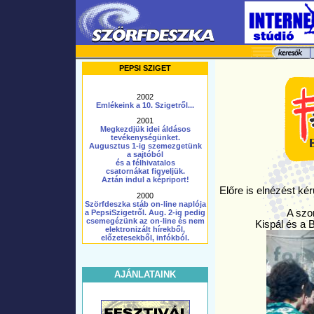
PEPSI SZIGET
2002
Emlékeink a 10. Szigetről...
2001
Megkezdjük idei áldásos
tevékenységünket.
Augusztus 1-ig szemezgetünk
a sajtóból
és a félhivatalos
csatornákat figyeljük.
Aztán indul a képriport!
Előre is elnézést ké
2000
Szörfdeszka stáb on-line naplója
A szom
a PepsiSzigetről. Aug. 2-ig pedig
csemegézünk az on-line és nem
Kispál és a 
elektronizált hírekből,
előzetesekből, infókból.
AJÁNLATAINK