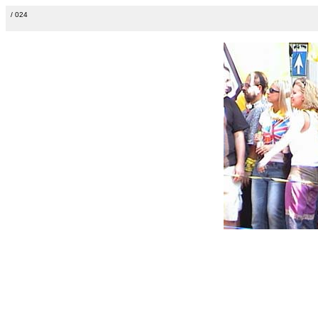
/ 024