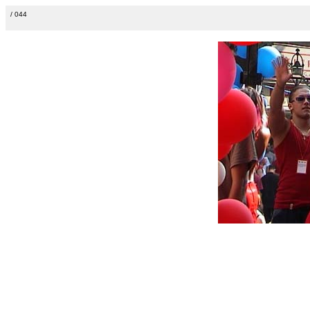
/ 044