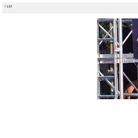
/ 133