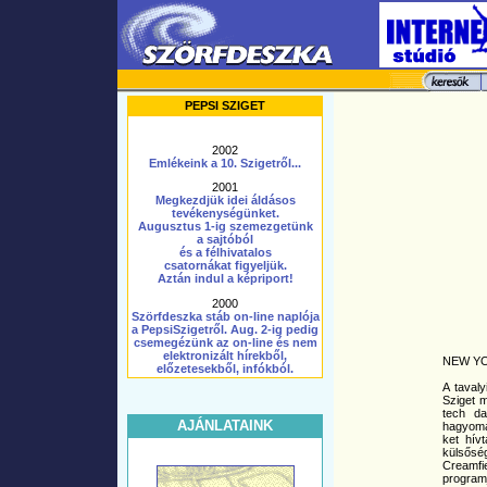
PEPSI SZIGET
2002
Emlékeink a 10. Szigetről...
2001
Megkezdjük idei áldásos
tevékenységünket.
Augusztus 1-ig szemezgetünk
a sajtóból
és a félhivatalos
csatornákat figyeljük.
Aztán indul a képriport!
2000
Szörfdeszka stáb on-line naplója
a PepsiSzigetről. Aug. 2-ig pedig
csemegézünk az on-line és nem
elektronizált hírekből,
NEW YO
előzetesekből, infókból.
A tavaly
Sziget m
tech d
AJÁNLATAINK
hagyomá
ket hív
külsősé
Creamf
programj