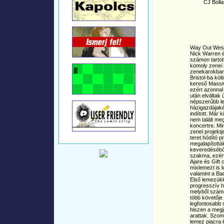
CJ Bolla
Way Out Wes
Nick Warren é
számon tartot
komoly zenei 
zenekarokban 
Bristol-ba költ
kereső Massiv
ezért azonnal
után elváltak 
népszerűbb le
házigazdájakén
indított. Már
nem talált meg
koncertre. Min
zenei projekt
teret hódító 
megalapítottá
keveredéséből
szakma, ezért
Ajare és Gift
mixlemezt is 
valamint a Ba
Első lemezükke
progresszív h
melyből számo
több követője
legfontosabb s
hiszen a megje
arattak. Szom
lemez piacra 