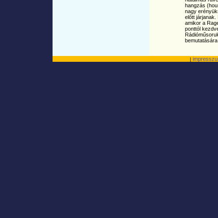
hangzás (hous
nagy erényükre
előtt járjanak.
amikor a Rage 
ponttól kezdve
Rádióműsorukb
bemutatására 
impressz
|