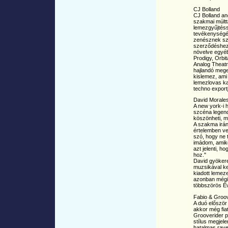
CJ Bolland
CJ Bolland an
szakmai múltt
lemezgyűjtésse
tevékenységét
zenésznek szám
szerződéshez 
növelve egyé
Prodigy, Orbit
Analog Theatr
hajlandó mege
kislemez, ami 
lemezlovas kar
techno exportj
David Morale
A new york-i h
szcéna legendá
köszönheti, m
A szakma irán
értelemben ve
szó, hogy ne 
imádom, amik
azt jelenti, h
hoz."
David gyökere
muzsikával kez
kiadott lemeze
azonban mégis
többszörös Év
Fabio & Groov
A duó először 
akkor még fiat
Grooverider p
stílus megjel
hatalmas rave-