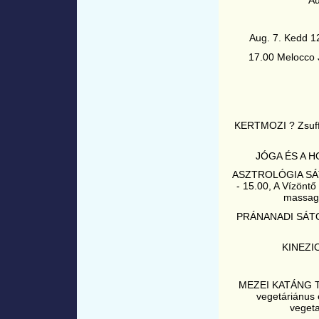
Au
Aug. 7. Kedd 12
17.00 Melocco 
KERTMOZI ? Zsuffa
JÓGA ÉS A H
ASZTROLÓGIA SÁTO
- 15.00, A Vízöntő
massage
PRÁNANADI SÁTOR? 
KINEZIO
MEZEI KATÁNG T
vegetáriánus é
vegeta