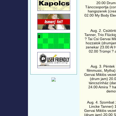
20.00 Drumm
Tánccsoportja (co
hangszerek (creat
02.00 My Body Elect
Aug. 2. Csütört
Tanner, Trio Flück
? Tai Csi Gervai M
hozzatok (drumjam
zenekar 23.00 Al 
02.00 Trümpi ? a
Aug. 3. Péntek
filmmusic, Mytha
Gervai Miklós veze
(drum jam) 20.00
táncszínház (da
24.00 Amira ? ha
demof
Aug. 4. Szombat 1
Lincke Tanner) 
Gervai Miklós veze
(drum jam) 20.00 So