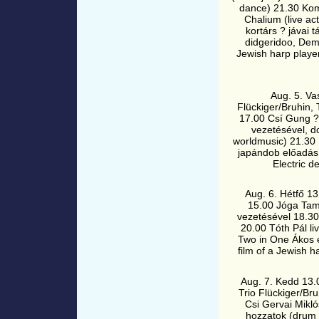
dance) 21.30 Komp
Chalium (live ac
kortárs ? jávai 
didgeridoo, Dem
Jewish harp player
Aug. 5. Va
Flückiger/Bruhin
17.00 Csí Gung ?
vezetésével, d
worldmusic) 21.30 L
japándob előadás 
Electric d
Aug. 6. Hétfő 13
15.00 Jóga Tam
vezetésével 18.30
20.00 Tóth Pál l
Two in One Ákos é
film of a Jewish h
Aug. 7. Kedd 13.0
Trio Flückiger/Br
Csi Gervai Mikl
hozzatok (drum j