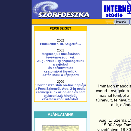
PEPSI SZIGET
2002
Emlékeink a 10. Szigetről...
2001
Megkezdjük idei áldásos
tevékenységünket.
Augusztus 1-ig szemezgetünk
a sajtóból
és a félhivatalos
csatornákat figyeljük.
Aztán indul a képriport!
2000
Szörfdeszka stáb on-line naplója
Immáron másodjára
a PepsiSzigetről. Aug. 2-ig pedig
csend-, nyugalom-,
csemegézünk az on-line és nem
máshol tombol a 
elektronizált hírekből,
előzetesekből, infókból.
túlhevült, felhevül
dj-k, előa
AJÁNLATAINK
Aug. 1. Szerda 13
15.00 Jóga Tam
vezetésével 18.30