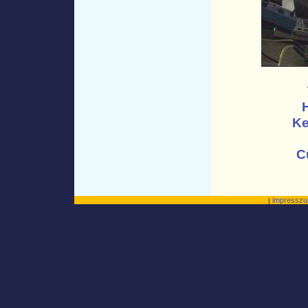
Ke
C
impressz
|