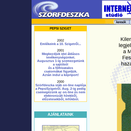
PEPSI SZIGET
Kile
2002
Emlékeink a 10. Szigetről...
legje
a M
2001
Megkezdjük idei áldásos
Fes
tevékenységünket.
Augusztus 1-ig szemezgetünk
haza
a sajtóból
és a félhivatalos
csatornákat figyeljük.
Aztán indul a képriport!
2000
Szörfdeszka stáb on-line naplója
a PepsiSzigetről. Aug. 2-ig pedig
csemegézünk az on-line és nem
elektronizált hírekből,
előzetesekből, infókból.
AJÁNLATAINK