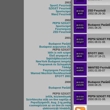
2003
Sport1 Fesztivál
SZIGET Fesztivál
ZED Fesztivál
Sportsziget
2002.06.26-30.
Wan2 Fesztivál
2002
PEPSI SZIGET
Budapest Parádé
Sportsziget
2001.08.25.
Fesztergom
ZED Fesztivál
2001
PEPSI SZIGET F
2001.08.01-08.
Budapest Parádé
Budapest augusztus 25.
PEPSI SZIGET
Idén is volt sziget
EFOTT 2001
Első anyagunk a
2001.07.18-21.
Sajtótájékoztatóról
NewYork Budapest tengely
Programok és Színpadok
Térkép
WANTED Feztivá
Fesztergom Fesztivál
2001.01.05-07
Wanted Mezőtúri Rockfesztivál
EFOTT 2001
2000
Budapest Parádé
2000.08.25.
Budapest Parádé
PEPSI SZIGET
PEPSI SZIGET F
infók, közlemények
2000.08.01-08.
Szörfdeszka stáb on-line naplója a
PepsiSzigetről. Aug. 2-ig pedig
csemegézünk az on-line és nem
elektronizált hírekből,