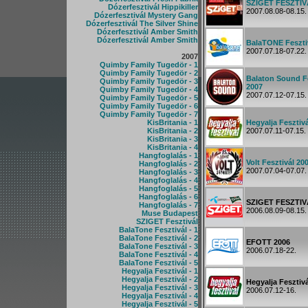
SZIGET FESZTIV
Dózerfesztivál Hippikiller
2007.08.08-08.15.
Dózerfesztivál Mystery Gang
Dózerfesztivál The Silver Shine
Dózerfesztivál Amber Smith
Dózerfesztivál Amber Smith
BalaTONE Feszti
2007.07.18-07.22.
2007
Quimby Family Tugedör - 1
Quimby Family Tugedör - 2
Balaton Sound Fe
Quimby Family Tugedör - 3
2007
Quimby Family Tugedör - 4
2007.07.12-07.15.
Quimby Family Tugedör - 5
Quimby Family Tugedör - 6
Quimby Family Tugedör - 7
KisBritania - 1
Hegyalja Fesztiv
KisBritania - 2
2007.07.11-07.15.
KisBritania - 3
KisBritania - 4
Hangfoglalás - 1
Volt Fesztivál 20
Hangfoglalás - 2
2007.07.04-07.07.
Hangfoglalás - 3
Hangfoglalás - 4
Hangfoglalás - 5
Hangfoglalás - 6
SZIGET FESZTI
Hangfoglalás - 7
2006.08.09-08.15.
Muse Budapest
SZIGET Fesztivál
BalaTone Fesztivál - 1
BalaTone Fesztivál - 2
EFOTT 2006
BalaTone Fesztivál - 3
2006.07.18-22.
BalaTone Fesztivál - 4
BalaTone Fesztivál - 5
Hegyalja Fesztivál - 1
Hegyalja Fesztivál - 2
Hegyalja Fesztiv
Hegyalja Fesztivál - 3
2006.07.12-16.
Hegyalja Fesztivál - 4
Hegyalja Fesztivál - 5