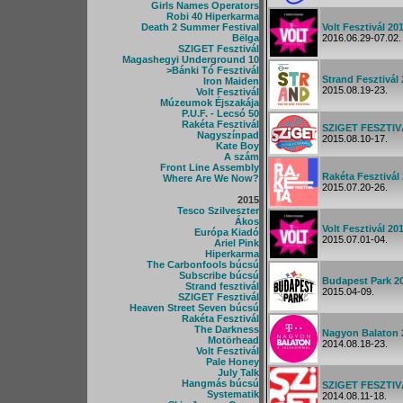
Girls Names Operators
Robi 40 Hiperkarma
Death 2 Summer Festival
Volt Fesztivál 20
Bëlga
2016.06.29-07.02.
SZIGET Fesztivál
Magashegyi Underground 10
>Bánki Tó Fesztivál
Strand Fesztivál
Iron Maiden
2015.08.19-23.
Volt Fesztivál
Múzeumok Éjszakája
P.U.F. - Lecsó 50
Rakéta Fesztivál
SZIGET FESZTIV
Nagyszínpad
2015.08.10-17.
Kate Boy
A szám
Front Line Assembly
Rakéta Fesztivál
Where Are We Now?
2015.07.20-26.
2015
Tesco Szilveszter
Ákos
Volt Fesztivál 20
Európa Kiadó
2015.07.01-04.
Ariel Pink
Hiperkarma
The Carbonfools búcsú
Subscribe búcsú
Budapest Park 2
Strand fesztivál
2015.04-09.
SZIGET Fesztivál
Heaven Street Seven búcsú
Rakéta Fesztivál
The Darkness
Nagyon Balaton 
Motörhead
2014.08.18-23.
Volt Fesztivál
Pale Honey
July Talk
Hangmás búcsú
SZIGET FESZTIV
Systematik
2014.08.11-18.