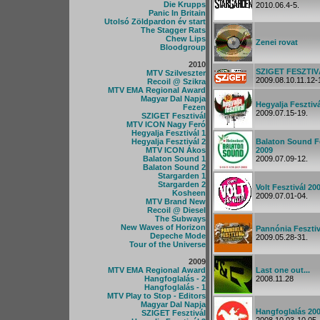
Die Krupps
2010.06.4-5.
Panic In Britain
Utolsó Zöldpardon év start
The Stagger Rats
Chew Lips
Zenei rovat
Bloodgroup
2010
SZIGET FESZTIV
MTV Szilveszter
2009.08.10.11.12-
Recoil @ Szikra
MTV EMA Regional Award
Magyar Dal Napja
Hegyalja Fesztiv
Fezen
2009.07.15-19.
SZIGET Fesztivál
MTV ICON Nagy Feró
Hegyalja Fesztivál 1
Hegyalja Fesztivál 2
Balaton Sound Fe
MTV ICON Ákos
2009
Balaton Sound 1
2009.07.09-12.
Balaton Sound 2
Stargarden 1
Stargarden 2
Volt Fesztivál 20
Kosheen
2009.07.01-04.
MTV Brand New
Recoil @ Diesel
The Subways
New Waves of Horizon
Pannónia Fesztiv
Depeche Mode
2009.05.28-31.
Tour of the Universe
2009
MTV EMA Regional Award
Last one out...
Hangfoglalás - 2
2008.11.28
Hangfoglalás - 1
MTV Play to Stop - Editors
Magyar Dal Napja
Hangfoglalás 20
SZIGET Fesztivál