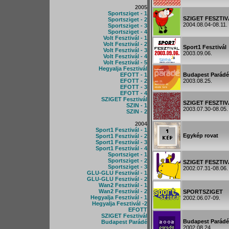
2005
Sportsziget - 1
SZIGET FESZTI
Sportsziget - 2
2004.08.04-08.11.
Sportsziget - 3
Sportsziget - 4
Volt Fesztivál - 1
Volt Fesztivál - 2
Sport1 Fesztivál
Volt Fesztivál - 3
2003.09.06.
Volt Fesztivál - 4
Volt Fesztivál - 5
Hegyalja Fesztivál
EFOTT - 1
Budapest Parádé
EFOTT - 2
2003.08.25.
EFOTT - 3
EFOTT - 4
SZIGET Fesztivál
SZIGET FESZTI
SZIN - 1
2003.07.30-08.05.
SZIN - 2
2004
Sport1 Fesztivál - 1
Egykép rovat
Sport1 Fesztivál - 2
Sport1 Fesztivál - 3
Sport1 Fesztivál - 4
Sportsziget - 1
Sportsziget - 2
SZIGET FESZTI
Sportsziget - 3
2002.07.31-08.06.
GLU-GLU Fesztivál - 1
GLU-GLU Fesztivál - 2
Wan2 Fesztivál - 1
Wan2 Fesztivál - 2
SPORTSZIGET
Hegyalja Fesztivál - 1
2002.06.07-09.
Hegyalja Fesztivál -2
EFOTT
SZIGET Fesztivál
Budapest Parádé
Budapest Parádé
2002.08.24.