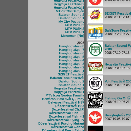
2008.10.03-10.05.
Hegyalja Fesztivál 3
Hegyalja Fesztivál 2
Hegyalja Fesztivál 1
MTV ICON Demjén
SZIGET Fesztivál
Balaton Sound 2
2008.08.11.12.13.-
Balaton Sound 1
My City Pozsony
MTV PUSH 3
MTV PUSH 2
BalaTone Fesztiv
MTV PUSH 1
2008.07.23-07.27.
Monomen [No]
2008
BalatonSound Fe
Hangfoglalás - 8
2008
Hangfoglalás - 7
2008.07.10-07.13.
Hangfoglalás - 6
Hangfoglalás - 5
Hangfoglalás - 4
Hangfoglalás - 3
Hegyalja Fesztiv
Hangfoglalás - 2
2008.07.09-07.13.
Hangfoglalás - 1
SZIGET Fesztivál
BalatonTone Fesztivál
Balaton Sound 2
Volt Fesztivál 20
Balaton Sound 1
2008.07.02-07.05.
Hegyalja Fesztivál 2
Hegyalja Fesztivál 1
MTV Icon Neoton Familia
Fishing On Orfű
Belvárosi Fesztivál Quimby
2008.06.19-06.21.
Belvárosi Fesztivál HS7
Dózerfesztivál HS7
Dózerfesztivál Ch.I.P.
Dózerfesztivál Fish! - 2
Hangfoglalás 20
Dózerfesztivál Fish! - 1
2007.10.05-10.07.
Dózerfesztivál Flying TV
Dózerfesztivál Psycho Mutant
Dózerfesztivál Gonzo
Dózerfesztivál Fresh Fabrik