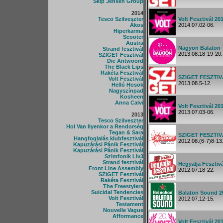
Skip Jensen Group
2014
Tesco Szilveszter
Volt Fesztivál 20
Ákos
2014.07.02-06.
Hiperkarma
Scooter
Austra
Nagyon Balaton
Strand fesztivál
2013.08.18-19-20.
SZIGET Fesztivál
Die Antwoord
The Black Lips
Rakéta Fesztivál
SZIGET FESZTIV
Volt Fesztivál
2013.08.5-12.
Helló Hosök
Nagyszínpad
Kosheen
Anna Calvi
Volt Fesztivál 20
2013.07.03-06.
2013
Tesco Szilveszter
Hol Van Ilyenkor a Rendorség
Tegan & Sara
SZIGET FESZTIV
Hangfoglalás klubfesztivál
2012.08.(6-7)8-13
Kapuzárási Pánik Fesztivál
Kapuzárási Pánik Fesztivál
Szimfonik Liv3
Strand fesztivál
Hegyalja Fesztiv
Front Line Assembly
2012.07.18-22.
SZIGET Fesztivál
Rakéta Fesztivál
The Freestylers
Suicidal Tendencies
Balaton Sound 2
Volt Fesztivál
2012.07.12-15.
Testament
Nouvelle Vague
Afformance
Volt Fesztivál 20