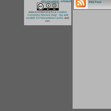
előzetesekből, infókból
RSS Feed
www.szorfdeszka.hu
a
Creative
Commons Nevezd meg! - Így add
tovább! 4.0 Nemzetközi Licenc
alatt
van.