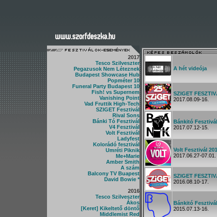
2017
Tesco Szilveszter
A hét videója
Pegazusok Nem Léteznek
Budapest Showcase Hub
Popméter 10
Funeral Party Budapest 10
Fish! vs Supernem
SZIGET FESZTIV
Vanishing Point
2017.08.09-16.
Vad Fruttik High-Tech
SZIGET Fesztivál
Rival Sons
Bánki Tó Fesztivál
Bánkitó Fesztivá
V4 Fesztivál
2017.07.12-15.
Volt Fesztivál
Ladyfest
Kolorádó fesztivál
Volt Fesztivál 20
Umréti Piknik
2017.06.27-07.01.
Me+Marie
Amber Smith
A szám
Balcony TV Buapest
SZIGET FESZTIV
David Bowie *
2016.08.10-17.
2016
Tesco Szilveszter
Ákos
Bánkitó Fesztivá
[Keret] Kikeltető döntő
2015.07.13-16.
Middlemist Red