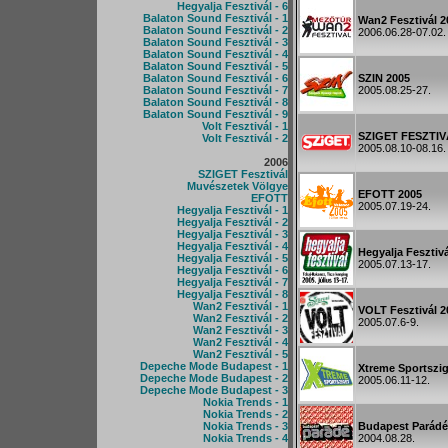
Hegyalja Fesztivál - 6
Balaton Sound Fesztivál - 1
Wan2 Fesztivál 2
Balaton Sound Fesztivál - 2
2006.06.28-07.02.
Balaton Sound Fesztivál - 3
Balaton Sound Fesztivál - 4
Balaton Sound Fesztivál - 5
Balaton Sound Fesztivál - 6
SZIN 2005
Balaton Sound Fesztivál - 7
2005.08.25-27.
Balaton Sound Fesztivál - 8
Balaton Sound Fesztivál - 9
Volt Fesztivál - 1
SZIGET FESZTI
Volt Fesztivál - 2
2005.08.10-08.16.
2006
SZIGET Fesztivál
Muvészetek Völgye
EFOTT 2005
EFOTT
2005.07.19-24.
Hegyalja Fesztivál - 1
Hegyalja Fesztivál - 2
Hegyalja Fesztivál - 3
Hegyalja Fesztivál - 4
Hegyalja Fesztiv
Hegyalja Fesztivál - 5
2005.07.13-17.
Hegyalja Fesztivál - 6
Hegyalja Fesztivál - 7
Hegyalja Fesztivál - 8
Wan2 Fesztivál - 1
VOLT Fesztivál 2
Wan2 Fesztivál - 2
2005.07.6-9.
Wan2 Fesztivál - 3
Wan2 Fesztivál - 4
Wan2 Fesztivál - 5
Depeche Mode Budapest - 1
Xtreme Sportszig
Depeche Mode Budapest - 2
2005.06.11-12.
Depeche Mode Budapest - 3
Nokia Trends - 1
Nokia Trends - 2
Nokia Trends - 3
Budapest Parádé
Nokia Trends - 4
2004.08.28.