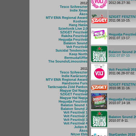
2012.06.27-30.
2012
Tesco Szilveszter
Indie Xmas
Ákos
SZIGET FESZTIV
MTV EMA Regional Award
2011.08.10-15.
Kosheen
Hang Hatás
Szimfonik Live 2.0
SZIGET Fesztivál
Hegyalja Fesztivá
Rakéta Fesztivál
2011.07.13-17.
Hegyalja Fesztivál
Balaton Sound
Volt Fesztivál
Suicidal Tendencies
Balaton Sound 2
Keep North
2011.07.07-10.
Bermuda/Uffie
The Sounds/Limousines
2011
Volt Fesztivál 20
Tesco Szilveszter
2011.06.28-07.02.
Indie Karácsony
MTV EMA Regional Award
Handsome Furs
SZIGET FESZTIV
Tankcsapda Zöld Pardon
2010.08.11-16.
Magyar Dal Napja
SZIGET Fesztivál
Magyar Hal Napja
Hegyalja Fesztiv
Hegyalja Fesztivál
2010.07.14-18.
Balaton Sound 1
Balaton Sound 2
Volt Fesztivál 1
Volt Fesztivál 2
Balaton Sound 2
Volt Fesztivál 3
2010.07.8-11.
Volt Fesztivál 4
Julien-K
Ákos
Nitzer Ebb
StarGarden 2010